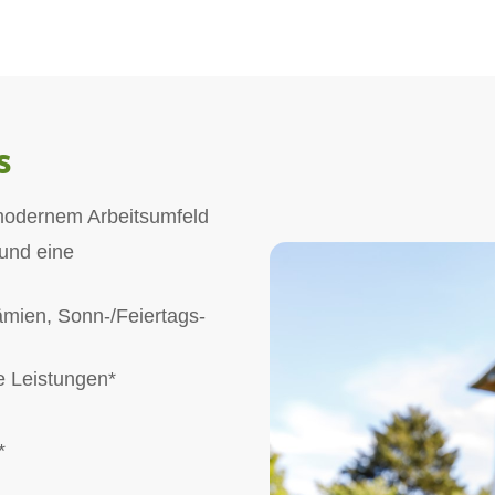
s
n modernem Arbeitsumfeld
 und eine
ämien, Sonn-/Feiertags-
e Leistungen*
*