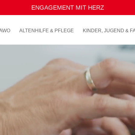
SOZIALE ARBEIT FÜR ALLE
AWO
ALTENHILFE & PFLEGE
KINDER, JUGEND & FA