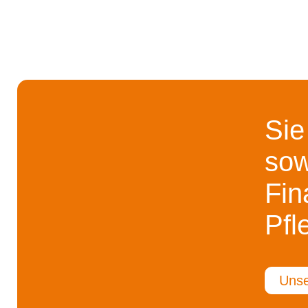
Sie
sow
Fin
Pfl
Unse