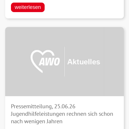
weiterlesen
11.05.2026 Tag der Kinderbetreuung bei
Jubiläum: 20 Jahre AWO Pflegeheim in
der AWO
Remshalden - Tag der offenen Tür am
Pressemitteilung, 25.06.26
18.07.26
Jugendhilfeleistungen rechnen sich schon
weiterlesen
nach wenigen Jahren
weiterlesen