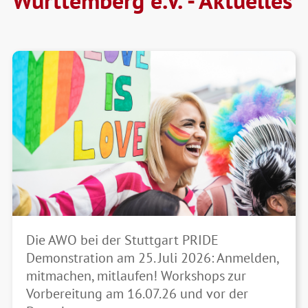
Das Vorstandsteam ist wieder komplett:
Die AWO bei der Stuttgart PRIDE
WM-Eröffnungsfeier am 11.06.26 im
Lebendiges Ehrenamt: Die AWO bei der
Herzlich willkommen Stratos Goutsidis!
Demonstration am 25. Juli 2026: Anmelden,
Seniorenzentrum am Stadtgarten
Ehrenamtsbörse in Langenau am 09. und
mitmachen, mitlaufen! Workshops zur
10. Mai 2026
Vorbereitung am 16.07.26 und vor der
weiterlesen
weiterlesen