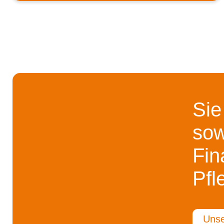
Sie
sow
Fin
Pfl
Unse