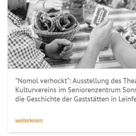
"Nomol verhockt": Ausstellung des The
Kunsttherapie und KiSen
Neu bei uns im Hause: Schall-Liegen
Kulturvereins im Seniorenzentrum Son
die Geschichte der Gaststätten in Lein
weiterlesen
weiterlesen
weiterlesen