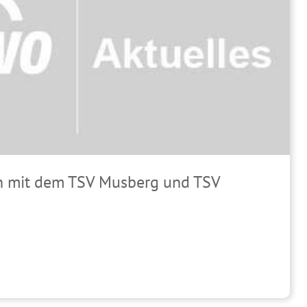
n mit dem TSV Musberg und TSV
wegungstherapeutische Angebote
 der Hundeschule Baden-Württemberg