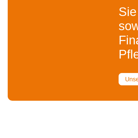
Sie
sow
Fin
Pfl
Unse