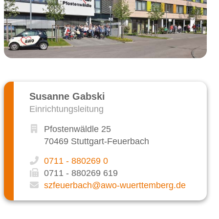
Susanne Gabski
Einrichtungsleitung
Pfostenwäldle 25
70469 Stuttgart-Feuerbach
0711 - 880269 0
0711 - 880269 619
szfeuerbach@awo-wuerttemberg.de