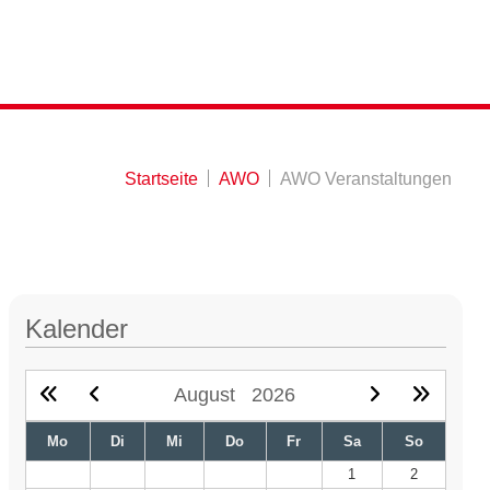
Startseite
AWO
AWO Veranstaltungen
Kalender
August
2026
Mo
Di
Mi
Do
Fr
Sa
So
1
2