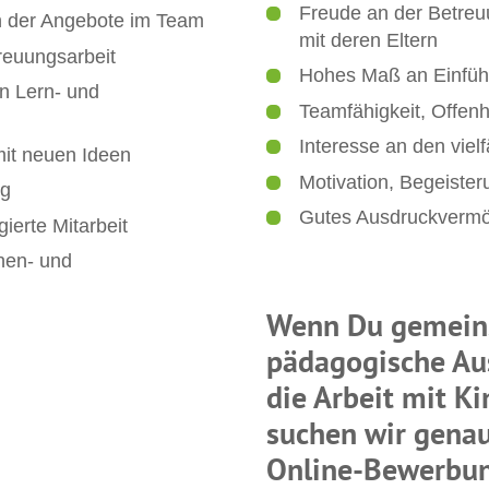
Freude an der Betre
n der Angebote im Team
mit deren Eltern
reuungsarbeit
Hohes Maß an Einfü
n Lern- und
Teamfähigkeit, Offen
Interesse an den vielf
mit neuen Ideen
Motivation, Begeisteru
ng
Gutes Ausdruckvermö
erte Mitarbeit
hen- und
Wenn Du gemeins
pädagogische Aus
die Arbeit mit Ki
suchen wir genau
Online-Bewerbu