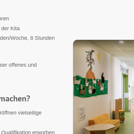
hren
 der Kita
nden/Woche, 8 Stunden
nser offenes und
 machen?
öffnen vielseitige
 Qualifikation erworben