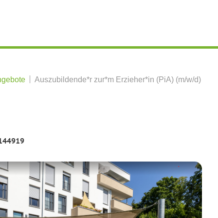
ngebote
Auszubildende*r zur*m Erzieher*in (PiA) (m/w/d)
 144919