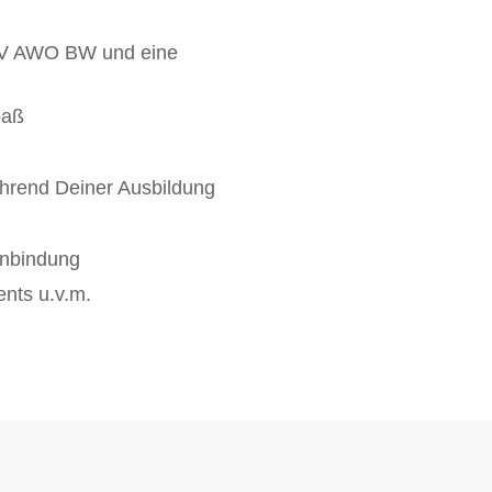
h TV AWO BW und eine
paß
ährend Deiner Ausbildung
anbindung
ents u.v.m.