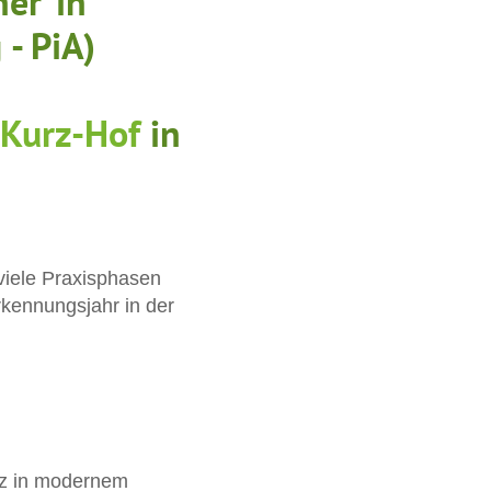
her*in
 - PiA)
-Kurz-Hof
in
viele Praxisphasen
rkennungsjahr in der
atz in modernem