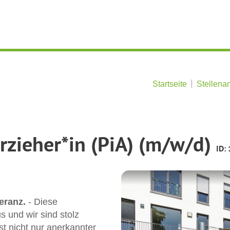
Startseite
Stellena
rzieher*in (PiA) (m/w/d)
ID:
leranz.
- Diese
s und wir sind stolz
st nicht nur anerkannter