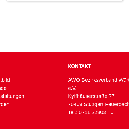
KONTAKT
tbild
AWO Bezirksverband Wür
nde
e.V.
taltungen
Kyffhäuserstraße 77
rden
70469 Stuttgart-Feuerbac
Tel.:
0711 22903 - 0