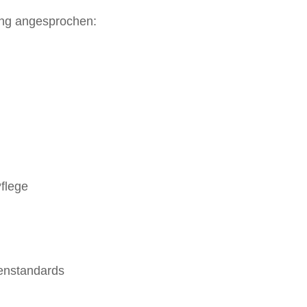
ung angesprochen:
Pflege
tenstandards