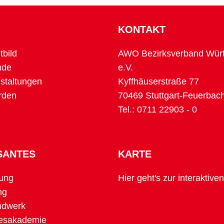
KONTAKT
tbild
AWO Bezirksverband Wür
nde
e.V.
taltungen
Kyffhäuserstraße 77
rden
70469 Stuttgart-Feuerbac
Tel.:
0711 22903 - 0
SANTES
KARTE
ung
Hier geht's zur interaktive
ng
dwerk
sakademie