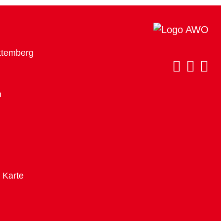
ttemberg
h
n Karte