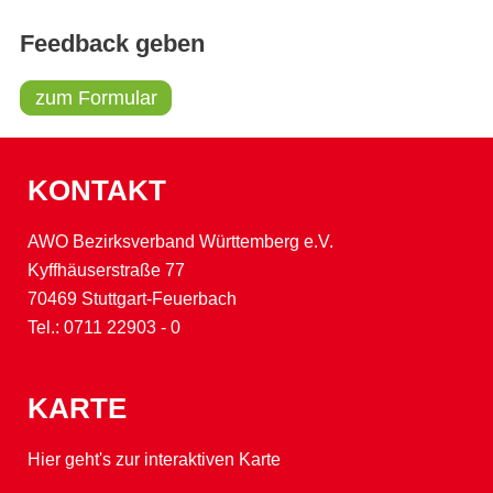
Feedback geben
zum Formular
KONTAKT
AWO Bezirksverband Württemberg e.V.
Kyffhäuserstraße 77
70469 Stuttgart-Feuerbach
Tel.:
0711 22903 - 0
KARTE
Hier geht's zur interaktiven Karte