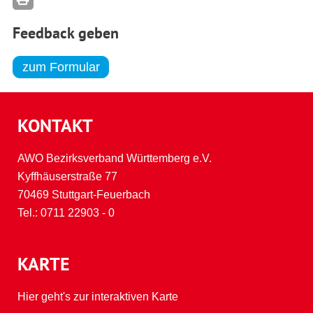
Feedback geben
zum Formular
KONTAKT
AWO Bezirksverband Württemberg e.V.
Kyffhäuserstraße 77
70469 Stuttgart-Feuerbach
Tel.:
0711 22903 - 0
KARTE
Hier geht's zur interaktiven Karte