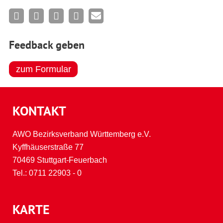
Feedback geben
zum Formular
KONTAKT
AWO Bezirksverband Württemberg e.V.
Kyffhäuserstraße 77
70469 Stuttgart-Feuerbach
Tel.:
0711 22903 - 0
KARTE