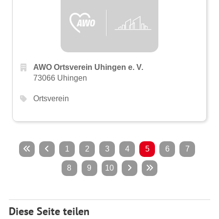
AWO Ortsverein Uhingen e. V.
73066 Uhingen
Ortsverein
1
2
3
4
5
6
7
8
9
10
Diese Seite teilen