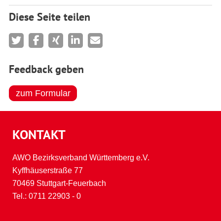
Diese Seite teilen
Feedback geben
zum Formular
KONTAKT
AWO Bezirksverband Württemberg e.V.
Kyffhäuserstraße 77
70469 Stuttgart-Feuerbach
Tel.:
0711 22903 - 0