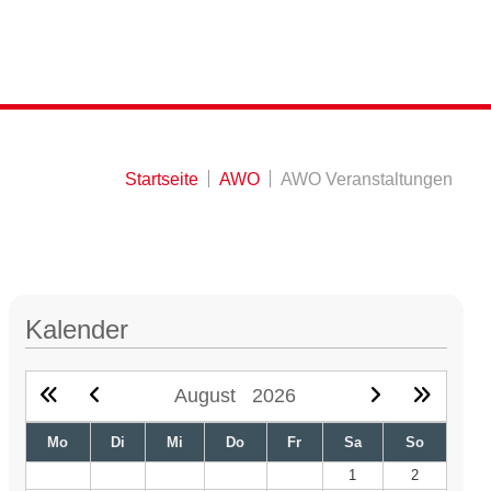
Startseite
AWO
AWO Veranstaltungen
Kalender
August
2026
Mo
Di
Mi
Do
Fr
Sa
So
1
2