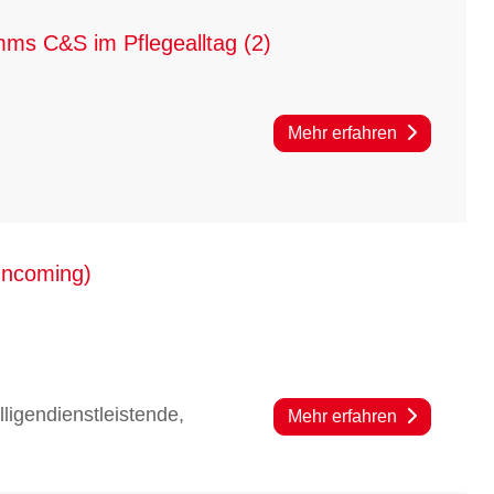
mms C&S im Pflegealltag (2)
Mehr erfahren
(Incoming)
lligendienstleistende,
Mehr erfahren