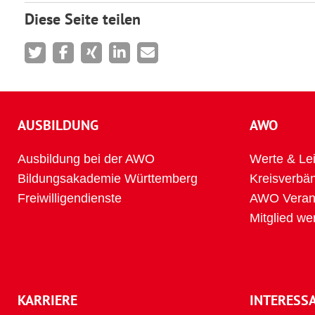
Diese Seite teilen
AUSBILDUNG
AWO
Ausbildung bei der AWO
Werte & Lei
Bildungsakademie Württemberg
Kreisverbä
Freiwilligendienste
AWO Verans
Mitglied we
KARRIERE
INTERESS