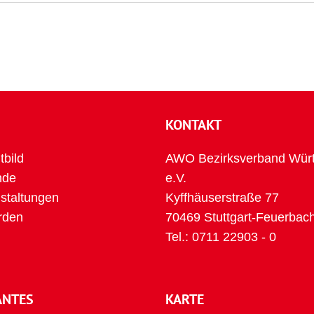
KONTAKT
tbild
AWO Bezirksverband Wür
nde
e.V.
taltungen
Kyffhäuserstraße 77
rden
70469 Stuttgart-Feuerbac
Tel.:
0711 22903 - 0
ANTES
KARTE