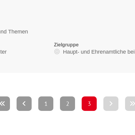
n und Themen
Zielgruppe
ter
Haupt- und Ehrenamtliche be
1
2
3